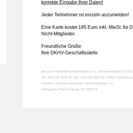
korrekte Eingabe Ihrer Daten!
Jeder Teilnehmer ist einzeln
anzumelden!
Eine Karte kostet 185 Euro inkl. MwSt.
für 
Nicht-Mitglieder.
Freundliche Grüße
Ihre DKHV-Geschäftsstelle
Deutscher Kartoffelhandelsverband e.V., Schumannstraße 5, 10117
Tel.: 030 166 3520 50, Fax: 030 166 3520 59, E-Mail: info@dkhv.
Präsident: Thomas Herkenrath, Geschäftsführer: n.n.
Amtsgericht Charlottenburg: VR 28529 B