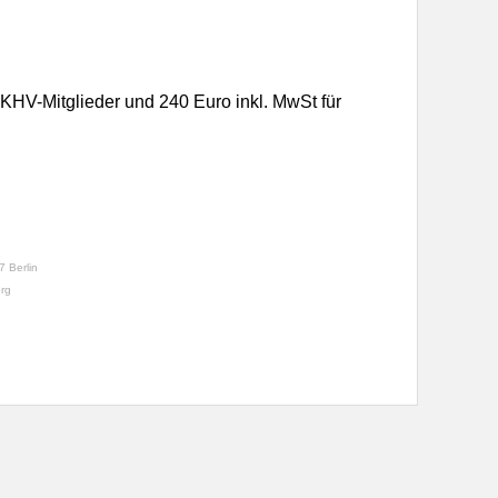
DKHV-Mitglieder
und 240 Euro inkl. MwSt f
ür
 Berlin
org